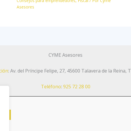
Consejos para emprendedores
,
Fiscal
/ Por
Cyme
Asesores
CYME Asesores
ción
:
Av. del Príncipe Felipe, 27, 45600 Talavera de la Reina, 
Teléfono
:
925 72 28 00