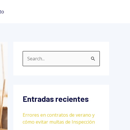
to
B
u
s
c
a
Entradas recientes
r
Errores en contratos de verano y
p
cómo evitar multas de Inspección
o